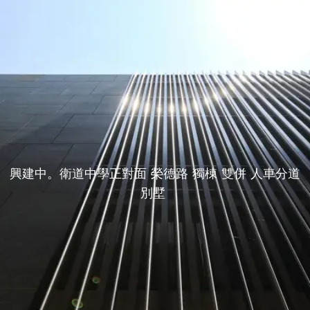
興建中。衛道中學正對面 榮德路 獨棟 雙併 人車分道
別墅