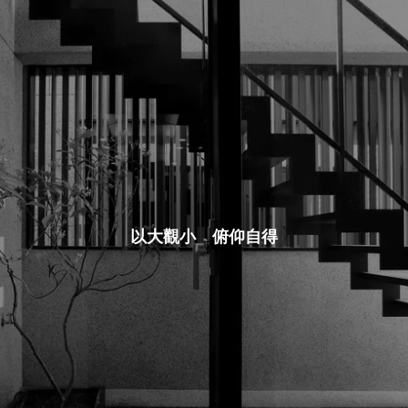
以大觀小 俯仰自得